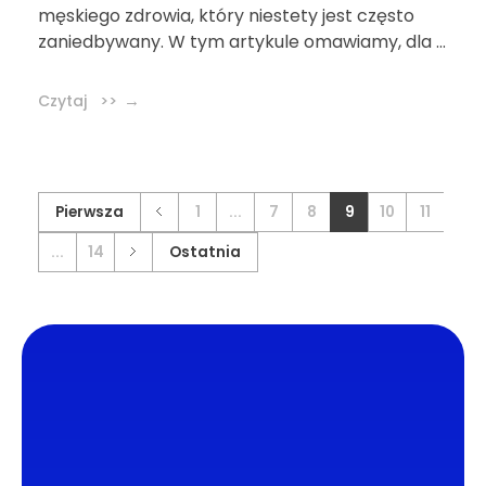
męskiego zdrowia, który niestety jest często
zaniedbywany. W tym artykule omawiamy, dla ...
Czytaj >>
Pierwsza
1
...
7
8
9
10
11
...
14
Ostatnia
DL4.pl Portal o zdrowiu