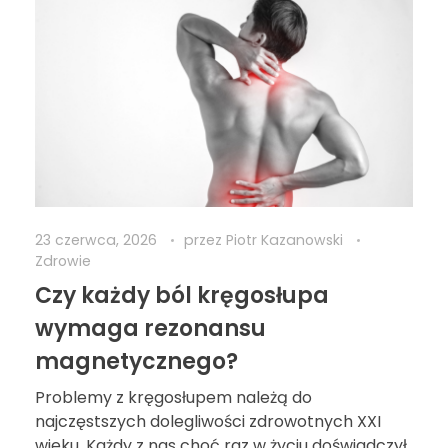
23 czerwca, 2026
przez
Piotr Kazanowski
Zdrowie
Czy każdy ból kręgosłupa
wymaga rezonansu
magnetycznego?
Problemy z kręgosłupem należą do
najczęstszych dolegliwości zdrowotnych XXI
wieku. Każdy z nas choć raz w życiu doświadczył