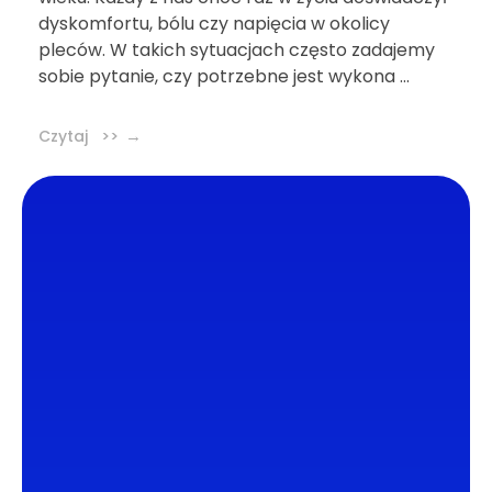
dyskomfortu, bólu czy napięcia w okolicy
pleców. W takich sytuacjach często zadajemy
sobie pytanie, czy potrzebne jest wykona ...
Czytaj >>
DL4.pl Portal o zdrowiu
Portal DL4.PL powstał z myślą o popularyzacji
zdrowych nawyków oraz zachęcaniu do
zdrowego trybu życia. Dzielimy się z naszymi
czytelnikami wiedzą oraz najnowszymi
informacjami ze świata medycyny.