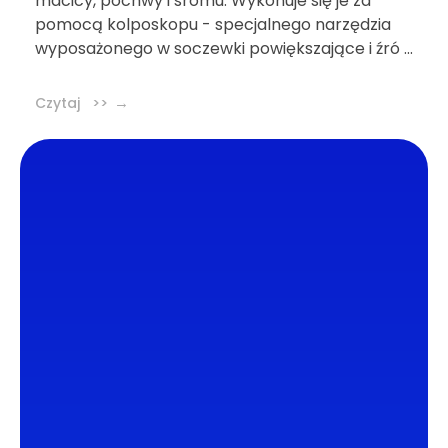
macicy, pochwy i sromu. Wykonuje się je za
pomocą kolposkopu - specjalnego narzędzia
wyposażonego w soczewki powiększające i źró ...
Czytaj >>
DL4.pl Portal o zdrowiu
Portal DL4.PL powstał z myślą o popularyzacji
zdrowych nawyków oraz zachęcaniu do
zdrowego trybu życia. Dzielimy się z naszymi
czytelnikami wiedzą oraz najnowszymi
informacjami ze świata medycyny.