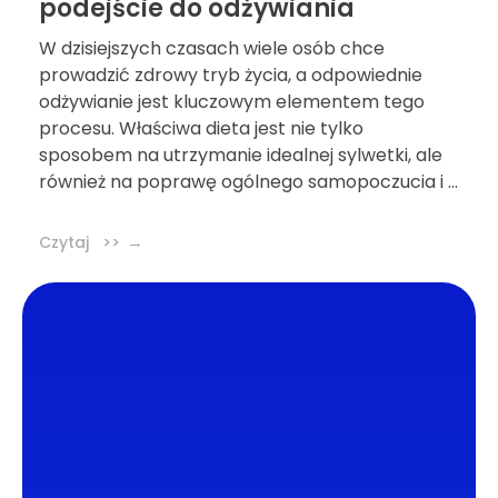
podejście do odżywiania
W dzisiejszych czasach wiele osób chce
prowadzić zdrowy tryb życia, a odpowiednie
odżywianie jest kluczowym elementem tego
procesu. Właściwa dieta jest nie tylko
sposobem na utrzymanie idealnej sylwetki, ale
również na poprawę ogólnego samopoczucia i ...
Czytaj >>
DL4.pl Portal o zdrowiu
Portal DL4.PL powstał z myślą o popularyzacji
zdrowych nawyków oraz zachęcaniu do