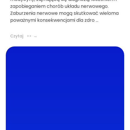
zapobieganiem chorób układu nerwowego.
Zaburzenia nerwowe mogą skutkować wieloma
poważnymi konsekwencjami dla zdro ...
Czytaj >>
DL4.pl Portal o zdrowiu
Portal DL4.PL powstał z myślą o popularyzacji
zdrowych nawyków oraz zachęcaniu do
zdrowego trybu życia. Dzielimy się z naszymi
czytelnikami wiedzą oraz najnowszymi
informacjami ze świata medycyny.