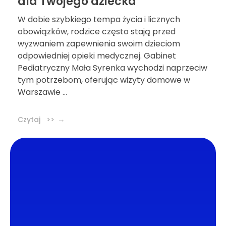
dla Twojego dziecka
W dobie szybkiego tempa życia i licznych
obowiązków, rodzice często stają przed
wyzwaniem zapewnienia swoim dzieciom
odpowiedniej opieki medycznej. Gabinet
Pediatryczny Mała Syrenka wychodzi naprzeciw
tym potrzebom, oferując wizyty domowe w
Warszawie ...
Czytaj >>
DL4.pl Portal o zdrowiu
Portal DL4.PL powstał z myślą o popularyzacji