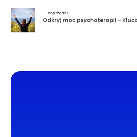
Poprzedni
DL4.pl Portal o zdrowiu
Portal DL4.PL powstał z myślą o
popularyzacji zdrowych nawyków