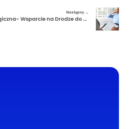
Następny
Konsultacja Psychologiczna- Wsparcie na Drodze do Lepszego Samopoczucia
Kontakt
024
Adres email:
redakcja@abcx.pl
d postawy: