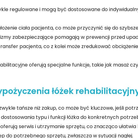
 zwykle regulowane i mogą być dostosowane do indywidua
łożenie ciała pacjenta, co może przyczynić się do szybszej 
anizmy zabezpieczające pomagają w prewencji przed upad
i transfer pacjenta, co z kolei może zredukować obciążenie
ehabilitacyjne oferują specjalne funkcje, takie jak masaż
pożyczenia łóżek rehabilitacyjn
 zwykle tańsze niż zakup, co może być kluczowe, jeśli pot
 dostosowania typu i funkcji łóżka do konkretnych potrz
ferują serwis i utrzymanie sprzętu, co znacząco ułatwia k
ęp do potrzebnego sprzętu, zwłaszcza w sytuacji nagłej.