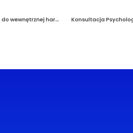
Odkryj moc psychoterapii – Klucz do wewnętrznej harmonii
Kategorie
Popularne wpisy
11 stycznia, 2
Rehabilitacja wa
Rola obuwia i…