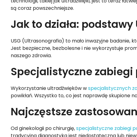
technologii, takiej jak ultradźwięki, jest to teraz ł
są coraz powszechniejsze.
Jak to działa: podstawy
USG (Ultrasonografia) to mało inwazyjne badanie, k
Jest bezpieczne, bezbolesne i nie wykorzystuje pr
naszego zdrowia.
Specjalistyczne zabiegi 
Wykorzystanie ultradźwięków w
specjalistycznych z
powikłań. Wszystko to, co jest naprawdę skupione na 
Najczęstsze zastosowan
Od ginekologii po chirurgię,
specjalistyczne zabiegi 
tradycyjna diagnostyka jest niedostateczna lub nie