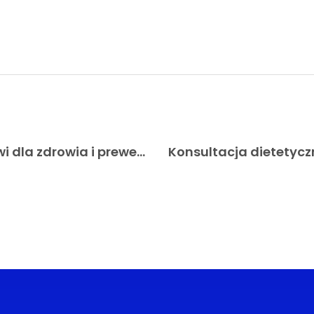
Znaczenie regularnych badań krwi dla zdrowia i prewencji chorób