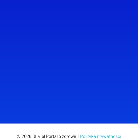
Kategorie
Popularne wpisy
28 marca, 20
Homeopatia vs 
tradycyjna – róż
30 październi
Ginekologia onk
— jak wygląda o
© 2026 DL4.pl Portal o zdrowiu |
Polityka prywatności