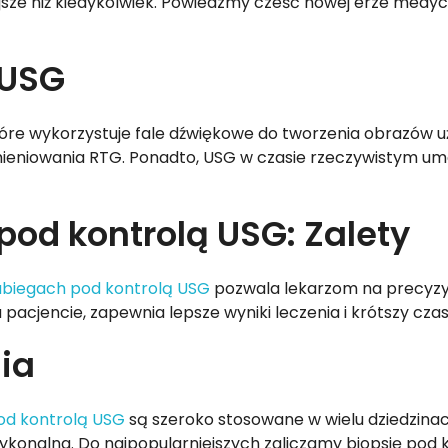
atwiejsze niż kiedykolwiek. Powiedzmy cześć nowej erze medy
 USG
tóre wykorzystuje fale dźwiękowe do tworzenia obrazów u
omieniowania RTG. Ponadto, USG w czasie rzeczywistym u
pod kontrolą USG: Zalety
abiegach pod kontrolą USG
pozwala lekarzom na precyzyj
pacjencie, zapewnia lepsze wyniki leczenia i krótszy cza
ia
pod kontrolą USG
są szeroko stosowane w wielu dziedzina
wykonalna. Do najpopularniejszych zaliczamy biopsję pod