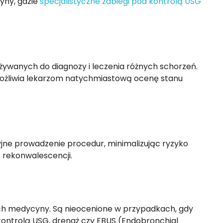
cyny, gdzie
specjalistyczne zabiegi pod kontrolą USG
żywanych do diagnozy i leczenia różnych schorzeń.
możliwia lekarzom natychmiastową ocenę stanu
ne prowadzenie procedur, minimalizując ryzyko
s rekonwalescencji.
ch medycyny. Są nieocenione w przypadkach, gdy
 kontrolą USG, drenaż czy EBUS (Endobronchial