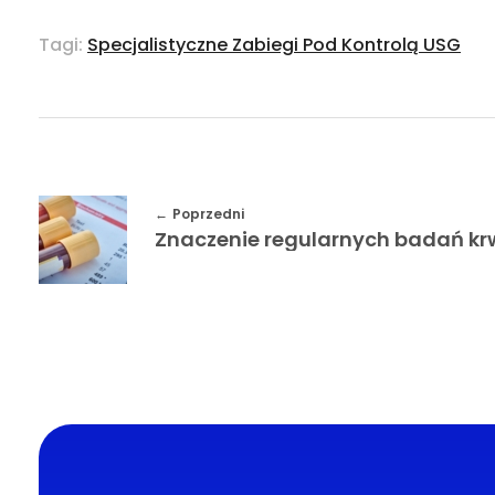
Tagi:
Specjalistyczne Zabiegi Pod Kontrolą USG
Poprzedni