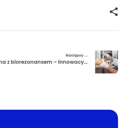
Następny
Konsultacja dietetyczna z biorezonansem – innowacyjne podejście do odżywiania