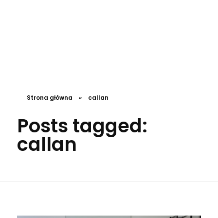
DL4.pl Portal o zdrowiu
Strona główna
»
callan
Posts tagged:
callan