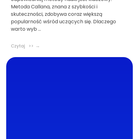
Metoda Callana, znana z szybkości i
skuteczności, zdobywa coraz większą
popularność wśród uczących się. Dlaczego
warto wyb ...
Czytaj >>
DL4.pl Portal o zdrowiu
Portal DL4.PL powstał z myślą o popularyzacji
zdrowych nawyków oraz zachęcaniu do
zdrowego trybu życia. Dzielimy się z naszymi
czytelnikami wiedzą oraz najnowszymi