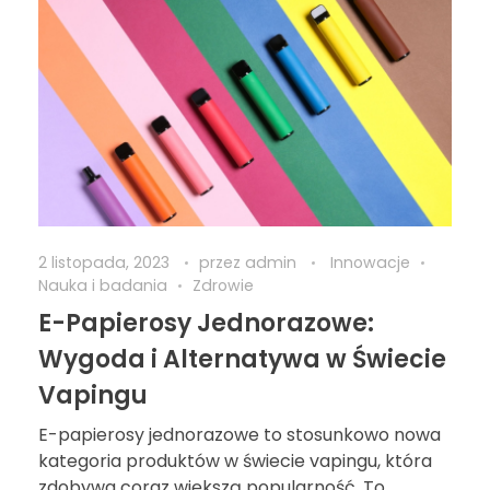
2 listopada, 2023
przez
admin
Innowacje
Nauka i badania
Zdrowie
E-Papierosy Jednorazowe:
Wygoda i Alternatywa w Świecie
Vapingu
E-papierosy jednorazowe to stosunkowo nowa
kategoria produktów w świecie vapingu, która
zdobywa coraz większą popularność. To