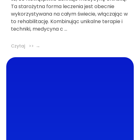
Ta starożytna forma leczenia jest obecnie
wykorzystywana na całym świecie, włączając w
to rehabilitację. Kombinując unikalne terapie i
techniki, medycyna c ...
Czytaj >>
DL4.pl Portal o zdrowiu
Portal DL4.PL powstał z myślą o popularyzacji
zdrowych nawyków oraz zachęcaniu do
zdrowego trybu życia. Dzielimy się z naszymi
czytelnikami wiedzą oraz najnowszymi