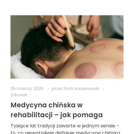
25 marca, 2026
przez
Piotr Kazanowski
Zdrowie
Medycyna chińska w
rehabilitacji – jak pomaga
Tysiące lat tradycji zawarte w jednym sensie -
to, co niewątpliwie definiuje medycynę chińską.