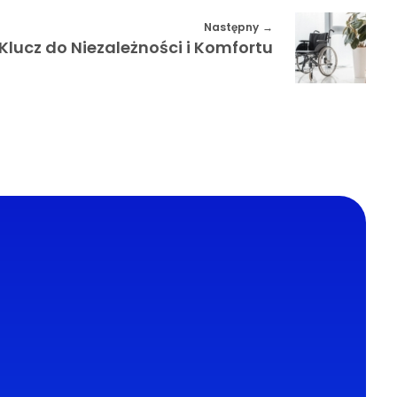
Następny
 Klucz do Niezależności i Komfortu
Kontakt
25
Adres email:
redakcja@abcx.pl
na
opedyczna