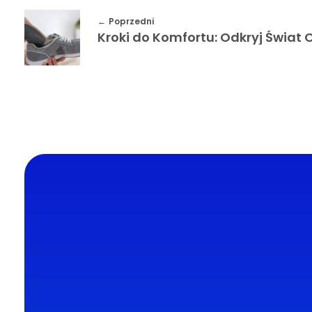
Poprzedni
DL4.pl Portal o zdrowiu
Portal DL4.PL powstał z myślą o
popularyzacji zdrowych nawyków