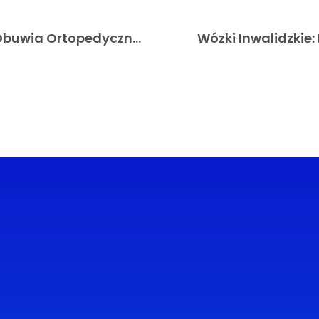
Kroki do Komfortu: Odkryj Świat Obuwia Ortopedycznego
Wózki Inwalidzkie:
Kategorie
Popularne wpisy
24 marca, 20
Dlaczego wczes
interwencja log
jest kluczowa…