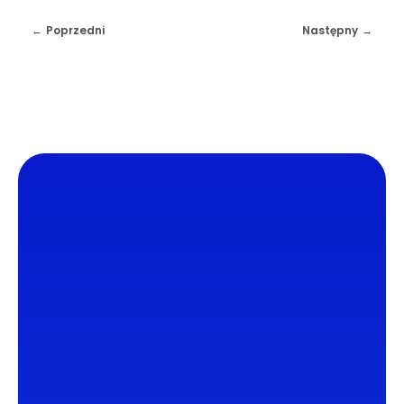
Poprzedni
Następny
DL4.pl Portal o zdrowiu
Portal DL4.PL powstał z myślą o popularyzacji
zdrowych nawyków oraz zachęcaniu do
zdrowego trybu życia. Dzielimy się z naszymi
czytelnikami wiedzą oraz najnowszymi
informacjami ze świata medycyny.